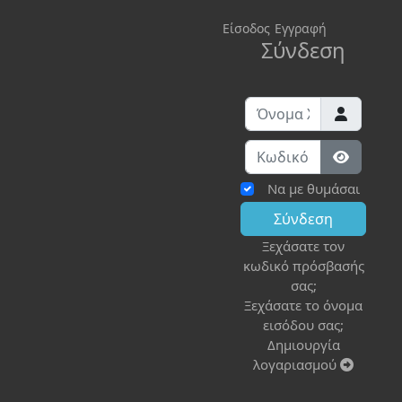
Είσοδος
Εγγραφή
Σύνδεση
Όνομα Χρήστη
Κωδικός:
Εμφάνισ
Να με θυμάσαι
Σύνδεση
Ξεχάσατε τον
κωδικό πρόσβασής
σας;
Ξεχάσατε το όνομα
εισόδου σας;
Δημιουργία
λογαριασμού