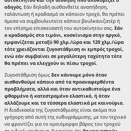
οδηγός
. Εάν δηλαδή αισθανθείτε αναπήδηση,
ταλάντωση ή κραδασμό σε κάποιον τροχό, θα πρέπει
άμεσα να συμβουλευτείτε κάποιο βουλκανιζατέρ ή
τον επίσημο επισκευαστή του αυτοκίνητου σας.
Εάν
ο κραδασμός στο τιμόνι, κοσκίνισμα στην αργκό,
εμφανίζεται μεταξύ 90 χλμ./ώρα και 120 χλμ./ώρα
τότε χρειάζονται ζυγοστάθμιση οι εμπρός τροχοί,
ενώ εάν συμβαίνει σε μεγαλύτερη ταχύτητα τότε
θα πρέπει να ελεγχούν οι πίσω τροχοί
.
Ζυγοστάθμιση όμως
δεν κάνουμε μόνο όταν
αισθανθούμε κάποιο από τα προαναφερθέντα
προβλήματα, αλλά και όταν αντικαθιστούμε ένα
φθαρμένο ή κατεστραμένο ελαστικό, ή όταν
αλλάζουμε και τα τέσσερα ελαστικά με καινούρια
.
Η διαδικασία της ζυγοστάθμισης είναι ακόμα πιο
γρήγορη από αυτή της ευθυγράμμισης, με τον τεχνικό
να φροντίζει για το ομοιόμορφο βάρος του τροχού
σε ειδικό μηχάνημα. Εννοείται ότι
θα χρειαστούν