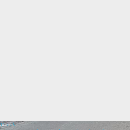
11
Ιουλ