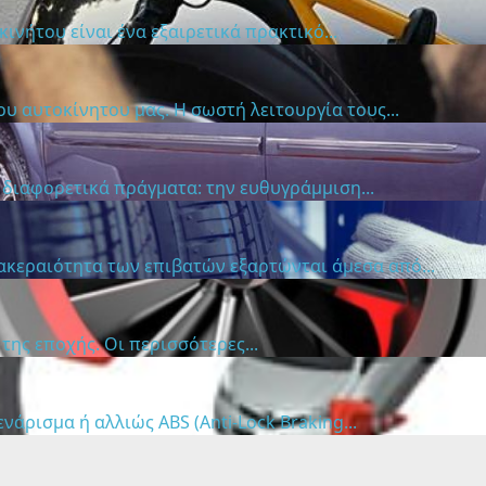
νήτου είναι ένα εξαιρετικά πρακτικό...
υ αυτοκίνητου μας. Η σωστή λειτουργία τους...
 διαφορετικά πράγματα: την ευθυγράμμιση...
ακεραιότητα των επιβατών εξαρτώνται άμεσα από...
ης εποχής. Οι περισσότερες...
ρισμα ή αλλιώς ABS (Anti-Lock Braking...