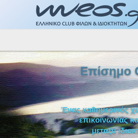
Επίσημο 
Έ
ν
α
ς
κ
α
θ
η
μ
ε
ρ
ι
ν
ό
ς
χ
ε
π
ι
κ
ο
ι
ν
ω
ν
ί
α
ς
κ
μ
ε
τ
α
ξ
ύ
ι
δ
ι
ο
κ