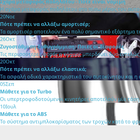
Σχάρα μεταφοράς ποδηλάτου - Πότε είναι νόμιμη
Η σχάρα μεταφοράς ποδηλάτου στο πίσω μέρος του αυτοκι
20
Νοε
Πότε πρέπει να αλλάξω αμορτισέρ;
Τα αμορτισέρ αποτελούν ένα πολύ σημαντικό εξάρτημα το
26
Οκτ
Ζυγοστάθμιση-Ευθυγράμμιση: Ποιες οι διαφορές
Τις περισσότερες φορές ο κόσμος μπερδεύει δύο εντελώς
20
Οκτ
Πότε πρέπει να αλλάξω ελαστικά;
Τα ασφαλή οδικά χαρακτηριστικά του αυτοκίνητου και η 
05
Σεπ
Μάθετε για το Turbo
Οι υπερτροφοδοτούμενοι κινητήρες αποτελούν μία τάση τ
10
Ιουλ
Μάθετε για το ABS
Το σύστημα αντιμπλοκαρίσματος των τροχών κατά το φρενά