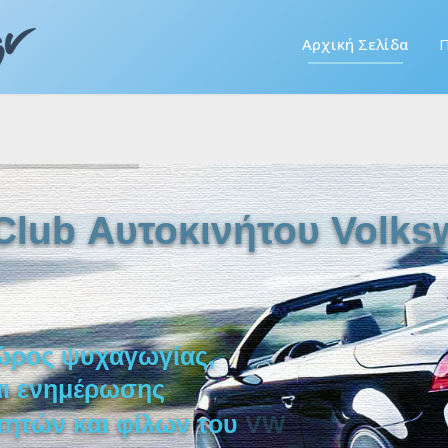
Αρχική Σελίδα
Π
Club Αυτοκινήτου Volks
ώ
ρ
ο
ς
ψ
υ
χ
α
γ
ω
γ
ί
α
ς
,
α
ι
ε
ν
η
μ
έ
ρ
ω
σ
η
ς
τ
η
τ
ώ
ν
κ
α
ι
φ
ί
λ
ω
ν
τ
ο
υ
V
W
E
O
S