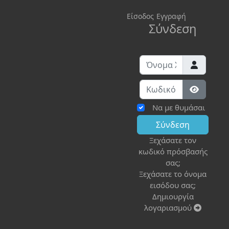
Είσοδος
Εγγραφή
Σύνδεση
Όνομα Χρήστη
Κωδικός:
Εμφάνισ
Να με θυμάσαι
Σύνδεση
Ξεχάσατε τον
κωδικό πρόσβασής
σας;
Ξεχάσατε το όνομα
εισόδου σας;
Δημιουργία
λογαριασμού